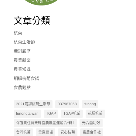
文章分類
杭菊
杭菊生活節
產銷履歷
農業新聞
農業知識
銅鑼杭菊食譜
食農觀點
2021銅鑼杭菊生活節
037987068
funong
funongtaiwan
TGAP
TGAP杭菊
乾燥杭菊
保證責任苗栗縣富農農產運銷合作社
光合菌功效
台灣杭菊
垂直農場
安心杭菊
富農合作社