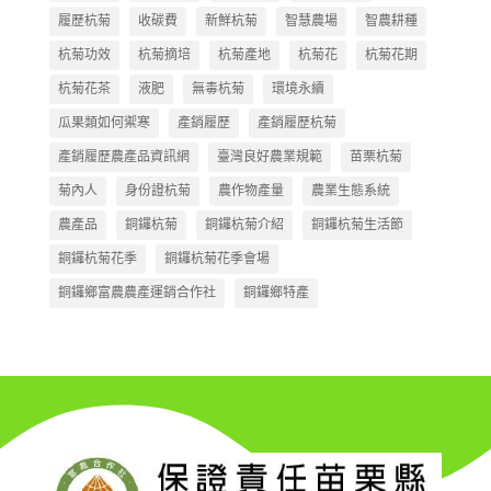
履歷杭菊
收碳費
新鮮杭菊
智慧農場
智農耕種
杭菊功效
杭菊摘培
杭菊產地
杭菊花
杭菊花期
杭菊花茶
液肥
無毒杭菊
環境永續
瓜果類如何禦寒
產銷履歷
產銷履歷杭菊
產銷履歷農產品資訊網
臺灣良好農業規範
苗栗杭菊
菊內人
身份證杭菊
農作物產量
農業生態系統
農產品
銅鑼杭菊
銅鑼杭菊介紹
銅鑼杭菊生活節
銅鑼杭菊花季
銅鑼杭菊花季會場
銅鑼鄉富農農產運銷合作社
銅鑼鄉特產