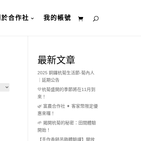
關於合作社
我的帳號
最新文章
2025 銅鑼杭菊生活節-菊內人
｜延期公告
💛杭菊盛開的季節將在11月到
來！
🌿 富農合作社 ✦ 客家幣限定優
惠來囉！
🌱 揭開杭菊的秘密：田間體驗
開始！
【手作香餅吊飾體驗課】開放