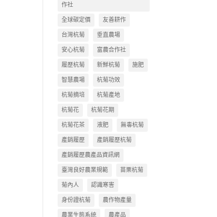
作社
全球碳定價
友善耕作
台灣杭菊
垂直農場
安心杭菊
富農合作社
履歷杭菊
新鮮杭菊
施肥
智慧農場
杭菊功效
杭菊摘培
杭菊產地
杭菊花
杭菊花期
杭菊花茶
液肥
無毒杭菊
產銷履歷
產銷履歷杭菊
產銷履歷農產品資訊網
臺灣良好農業規範
苗栗杭菊
菊內人
認識寒害
身份證杭菊
農作物產量
農業生態系統
農產品