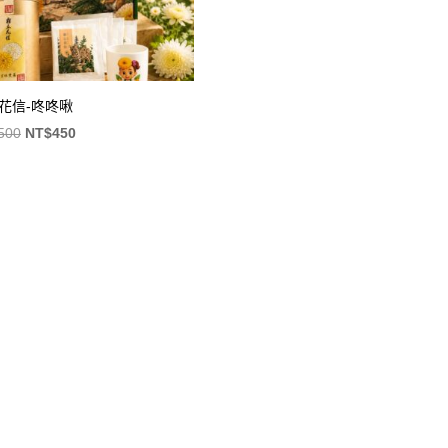
花信-咚咚啾
原
目
500
NT$
450
始
前
價
價
格：
格：
NT$500。
NT$450。