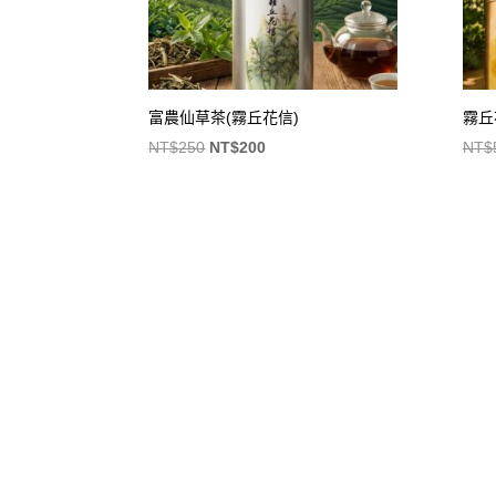
富農仙草茶(霧丘花信)
霧丘
原
目
NT$
250
NT$
200
NT$
始
前
價
價
格：
格：
NT$250。
NT$200。