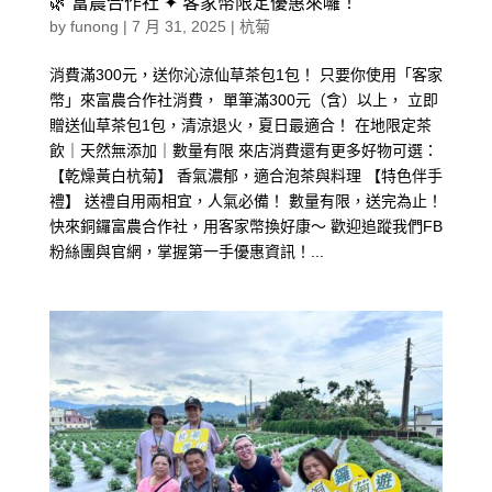
🌿 富農合作社 ✦ 客家幣限定優惠來囉！
by
funong
|
7 月 31, 2025
|
杭菊
消費滿300元，送你沁涼仙草茶包1包！ 只要你使用「客家
幣」來富農合作社消費， 單筆滿300元（含）以上， 立即
贈送仙草茶包1包，清涼退火，夏日最適合！ 在地限定茶
飲｜天然無添加｜數量有限 來店消費還有更多好物可選：
【乾燥黃白杭菊】 香氣濃郁，適合泡茶與料理 【特色伴手
禮】 送禮自用兩相宜，人氣必備！ 數量有限，送完為止！
快來銅鑼富農合作社，用客家幣換好康～ 歡迎追蹤我們FB
粉絲團與官網，掌握第一手優惠資訊！...