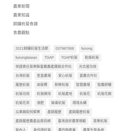
農業新聞
農業知識
銅鑼杭菊食譜
食農觀點
2021銅鑼杭菊生活節
037987068
funong
funongtaiwan
TGAP
TGAP杭菊
乾燥杭菊
保證責任苗栗縣富農農產運銷合作社
光合菌功效
台灣杭菊
垂直農場
安心杭菊
富農合作社
履歷杭菊
收碳費
新鮮杭菊
智慧農場
智農耕種
杭菊功效
杭菊摘培
杭菊產地
杭菊花
杭菊花期
杭菊花茶
液肥
無毒杭菊
環境永續
瓜果類如何禦寒
產銷履歷
產銷履歷杭菊
產銷履歷農產品資訊網
臺灣良好農業規範
苗栗杭菊
菊內人
身份證杭菊
農作物產量
農業生態系統