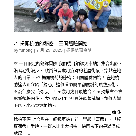
🌱 揭開杭菊的秘密：田間體驗開始！
by
funong
|
7 月 25, 2025
|
銅鑼杭菊食譜
💛 一日限定的銅鑼冒險 我們從【銅鑼火車站】集合出發，
沿著老街漫步， 欣賞保留歲月痕跡的老屋街景，穿越在地
人的日常。 🌱 揭開杭菊的秘密：田間體驗開始！ 在地杭
菊達人正介紹「摘心」這個看似簡單卻關鍵的農藝技術：
🔸為什麼要「摘心」？ 🔸幾月幾日最適合？ 🔸摘錯會不會
影響整株開花？ 大小朋友們全神貫注聽著講解，每個人彎
下腰、小心翼翼地摘去
________________________________________ 📷 沿
途拍不停 📍合影在「銅鑼車站」前，舉起「富農」、「銅
鑼菊香」手牌，一群人比出大拇指，快門按下的是滿滿成
就感。...