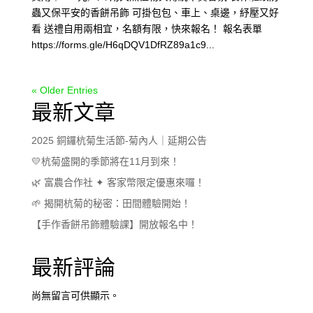
蟲又保平安的香餅吊飾 可掛包包、車上、桌邊，紓壓又好
看 送禮自用兩相宜，名額有限，快來報名！ 報名表單
https://forms.gle/H6qDQV1DfRZ89a1c9...
« Older Entries
最新文章
2025 銅鑼杭菊生活節-菊內人｜延期公告
💛杭菊盛開的季節將在11月到來！
🌿 富農合作社 ✦ 客家幣限定優惠來囉！
🌱 揭開杭菊的秘密：田間體驗開始！
【手作香餅吊飾體驗課】開放報名中！
最新評論
尚無留言可供顯示。