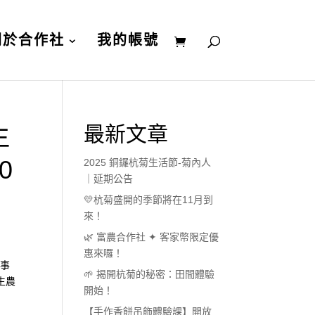
關於合作社
我的帳號
生
最新文章
0
2025 銅鑼杭菊生活節-菊內人
｜延期公告
💛杭菊盛開的季節將在11月到
來！
🌿 富農合作社 ✦ 客家幣限定優
惠來囉！
食事
🌱 揭開杭菊的秘密：田間體驗
生農
開始！
【手作香餅吊飾體驗課】開放