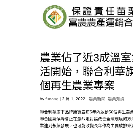
農業佔了近3成溫
活開始，聯合利華旗
個再生農業專案
by
funong
|
2 月 1, 2022
|
農業新聞
,
農業知識
聯合利華旗下品牌康寶宣布5年內啟動50個再生農業專
聯合國氣候峰會正在激烈地討論改善全球環境的方
業達到永續發展，也可能改變長年作為主要碳排來源的