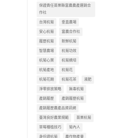
保證責任苗栗縣富農農產運銷合
作社
台灣杭菊
垂直農場
安心杭菊
富農合作社
履歷杭菊
新鮮杭菊
智慧農場
杭菊功效
杭菊心葉
杭菊摘培
杭菊產地
杭菊花
杭菊花期
杭菊花茶
液肥
淨零排放策略
無毒杭菊
產銷履歷
產銷履歷杭菊
產銷履歷農產品資訊網
臺灣良好農業規範
苗栗杭菊
草莓種植技巧
菊內人
身份證杭菊
農作物產量