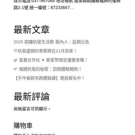
煜宗電話:037-987068 地址導航:苗栗縣銅鑼鄉福興村復興
路2-1號 統一編號：87233667...
最新文章
2025 銅鑼杭菊生活節-菊內人｜延期公告
💛杭菊盛開的季節將在11月到來！
🌿 富農合作社 ✦ 客家幣限定優惠來囉！
🌱 揭開杭菊的秘密：田間體驗開始！
【手作香餅吊飾體驗課】開放報名中！
最新評論
尚無留言可供顯示。
購物車