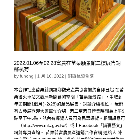
2022.01.06至02.28富農在苗栗願景館二樓展售銅
鑼杭菊
by
funong
|
1 月 16, 2022
|
銅鑼杭菊食譜
本合作社應苗栗縣銅鑼鄉觀光產業協會邀約自即日起 在苗
栗後火車站文觀局新開幕的空間「苗栗願景館」，爭取到
年節期間1個月(~2/28)的產品展售、銅鑼介紹攤位， 我們
有去參展歡迎大家幫忙介紹 週二至週日營業時間為上午9
點至下午5點，館內有導覽人員可為民眾導覽。相關訊息可
上（http://www.mlc.gov.tw/）或上Facebook「貓裏藝文」
粉絲專頁查詢。 苗栗縣富農農產運銷合作官網 連絡人:陳