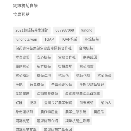
銅鑼杭菊食譜
食農觀點
2021銅鑼杭菊生活節
037987068
funong
funongtaiwan
TGAP
TGAP杭菊
乾燥杭菊
保證責任苗栗縣富農農產運銷合作社
台灣杭菊
垂直農場
安心杭菊
富農合作社
寒害成因
履歷杭菊
新鮮杭菊
智慧農場
杭菊功效
杭菊摘培
杭菊產地
杭菊花
杭菊花期
杭菊花茶
液肥
無毒杭菊
牛番茄晚疫病
生態型雜草管理
產銷履歷
產銷履歷杭菊
產銷履歷農產品資訊網
碳匯
肥料
臺灣良好農業規範
苗栗杭菊
菊內人
身份證杭菊
農作物產量
農業生態系統
農產品
銅鑼杭菊
銅鑼杭菊介紹
銅鑼杭菊生活節
銅鑼杭菊花季
銅鑼杭菊花季會場