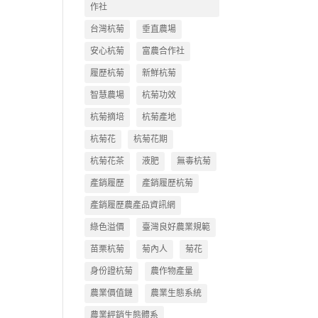
作社
台灣杭菊
垂直農場
安心杭菊
富農合作社
履歷杭菊
新鮮杭菊
智慧農場
杭菊功效
杭菊摘培
杭菊產地
杭菊花
杭菊花期
杭菊花茶
液肥
無毒杭菊
產銷履歷
產銷履歷杭菊
產銷履歷農產品資訊網
綠色溢價
臺灣良好農業規範
苗栗杭菊
菊內人
菊花
身份證杭菊
農作物產量
農業價值鏈
農業生態系統
農業經銷生態體系