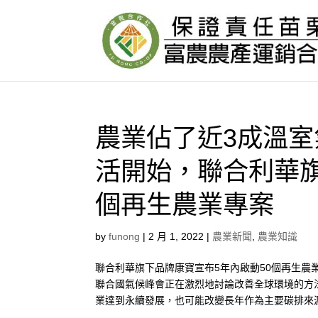
農業佔了近3成溫
活開始，聯合利華旗
個再生農業專案
by
funong
|
2 月 1, 2022
|
農業新聞
,
農業知識
聯合利華旗下品牌康寶宣布5年內啟動50個再生農業專
聯合國氣候峰會正在激烈地討論改善全球環境的方
業達到永續發展，也可能改變長年作為主要碳排來源的