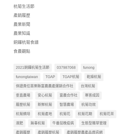
杭菊生活節
產銷履歷
農業新聞
農業知識
銅鑼杭菊食譜
食農觀點
2021銅鑼杭菊生活節
037987068
funong
funongtaiwan
TGAP
TGAP杭菊
乾燥杭菊
保證責任苗栗縣富農農產運銷合作社
台灣杭菊
垂直農場
安心杭菊
富農合作社
寒害成因
履歷杭菊
新鮮杭菊
智慧農場
杭菊功效
杭菊摘培
杭菊產地
杭菊花
杭菊花期
杭菊花茶
液肥
無毒杭菊
牛番茄晚疫病
生態型雜草管理
產銷履歷
產銷履歷杭菊
產銷履歷農產品資訊網