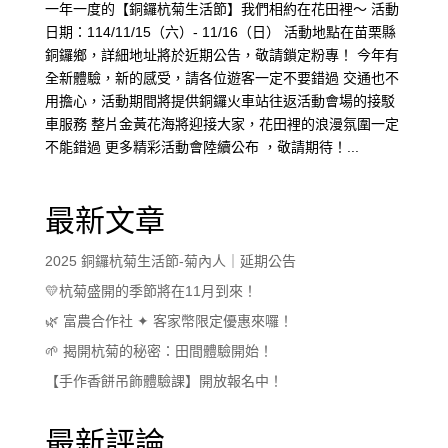
一年一度的【銅鑼杭菊生活節】我們相約在花田裡～ 活動
日期：114/11/15（六）- 11/16（日） 活動地點在苗栗縣
銅鑼鄉，詳細地址將於近期公告，敬請鎖定粉專！ 今年有
全新體驗，新的感受，請各位遊客一定不要錯過 交通也不
用擔心，活動期間將提供銅鑼火車站往返活動會場的接駁
車服務 整片金黃花海將迎接大家，花田裡的浪漫氛圍一定
不能錯過 更多精彩活動會陸續公布 ，敬請期待！...
最新文章
2025 銅鑼杭菊生活節-菊內人｜延期公告
💛杭菊盛開的季節將在11月到來！
🌿 富農合作社 ✦ 客家幣限定優惠來囉！
🌱 揭開杭菊的秘密：田間體驗開始！
【手作香餅吊飾體驗課】開放報名中！
最新評論