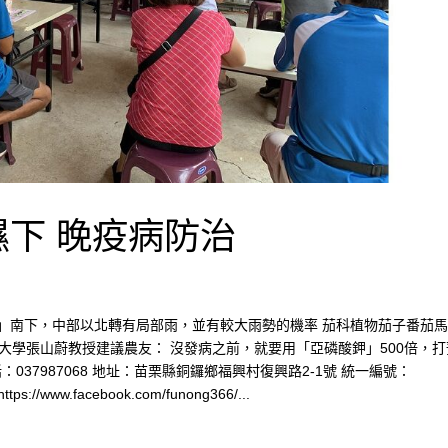
下 晚疫病防治
季風」南下，中部以北轉有局部雨，並有較大雨勢的機率 茄科植物茄子番茄
大學張山蔚教授建議農友： 沒發病之前，就要用「亞磷酸鉀」500倍，打
037987068 地址：苗栗縣銅鑼鄉福興村復興路2-1號 統一編號：
://www.facebook.com/funong366/...