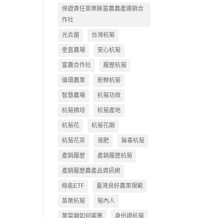
保證責任苗栗縣富農農產運銷合
作社
光合菌
台灣杭菊
垂直農場
安心杭菊
富農合作社
履歷杭菊
循環農業
新鮮杭菊
智慧農場
杭菊功效
杭菊摘培
杭菊產地
杭菊花
杭菊花期
杭菊花茶
液肥
無毒杭菊
產銷履歷
產銷履歷杭菊
產銷履歷農產品資訊網
綠能ETF
臺灣良好農業規範
苗栗杭菊
菊內人
葉菜類如何禦寒
身份證杭菊