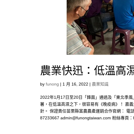
農業快迅：低溫高濕
by
funong
|
1 月 16, 2022
|
農業知識
2022年1月17日至20日「鋒面」通過及「東北
薯，在低溫高濕之下，很容易有《晚疫病》！ 嘉義
針。 保證責任苗栗縣富農農產運銷合作官網： 電話：
87233667
admin@funongtaiwan.com
粉絲專頁：https