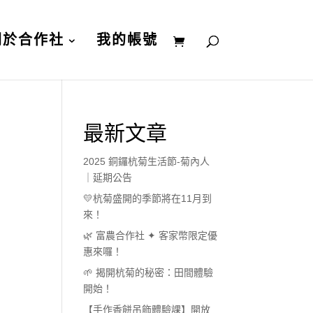
關於合作社
我的帳號
最新文章
2025 銅鑼杭菊生活節-菊內人
｜延期公告
💛杭菊盛開的季節將在11月到
來！
🌿 富農合作社 ✦ 客家幣限定優
惠來囉！
🌱 揭開杭菊的秘密：田間體驗
開始！
【手作香餅吊飾體驗課】開放