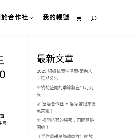
關於合作社
我的帳號
生
最新文章
0
2025 銅鑼杭菊生活節-菊內人
｜延期公告
💛杭菊盛開的季節將在11月到
來！
🌿 富農合作社 ✦ 客家幣限定優
惠來囉！
食事
🌱 揭開杭菊的秘密：田間體驗
生農
開始！
【手作香餅吊飾體驗課】開放