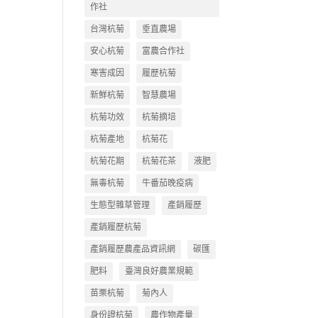
作社
台灣杭菊
垂直農場
安心杭菊
富農合作社
寒害成因
履歷杭菊
新鮮杭菊
智慧農場
杭菊功效
杭菊摘培
杭菊產地
杭菊花
杭菊花期
杭菊花茶
液肥
無毒杭菊
牛番茄晚疫病
生態型雜草管理
產銷履歷
產銷履歷杭菊
產銷履歷農產品資訊網
碳匯
肥料
臺灣良好農業規範
苗栗杭菊
菊內人
身份證杭菊
農作物產量