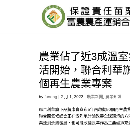
農業佔了近3成溫
活開始，聯合利華旗
個再生農業專案
by
funong
|
2 月 1, 2022
|
農業新聞
,
農業知識
聯合利華旗下品牌康寶宣布5年內啟動50個再生農業專
聯合國氣候峰會正在激烈地討論改善全球環境的方
業達到永續發展，也可能改變長年作為主要碳排來源的