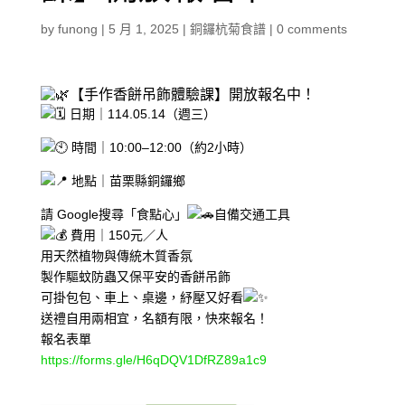
by
funong
|
5 月 1, 2025
|
銅鑼杭菊食譜
|
0 comments
【手作香餅吊飾體驗課】開放報名中！
日期｜114.05.14（週三）
時間｜10:00–12:00（約2小時）
地點｜苗栗縣銅鑼鄉
請 Google搜尋「食點心」
自備交通工具
費用｜150元／人
用天然植物與傳統木質香氛
製作驅蚊防蟲又保平安的香餅吊飾
可掛包包、車上、桌邊，紓壓又好看
送禮自用兩相宜，名額有限，快來報名！
報名表單
https://forms.gle/H6qDQV1DfRZ89a1c9