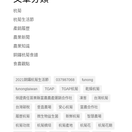
杭菊
杭菊生活節
產銷履歷
農業新聞
農業知識
銅鑼杭菊食譜
食農觀點
2021銅鑼杭菊生活節
037987068
funong
funongtaiwan
TGAP
TGAP杭菊
乾燥杭菊
保證責任苗栗縣富農農產運銷合作社
凍害
台灣杭菊
台灣碳稅
垂直農場
安心杭菊
富農合作社
履歷杭菊
微生物益生菌
新鮮杭菊
智慧農場
杭菊功效
杭菊摘培
杭菊產地
杭菊花
杭菊花期