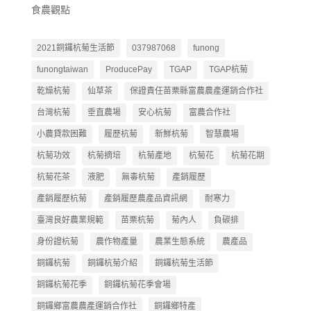
食農觀點
2021銅鑼杭菊生活節
037987068
funong
funongtaiwan
ProducePay
TGAP
TGAP杭菊
乾燥杭菊
仙草茶
保證責任苗栗縣富農農產運銷合作社
台灣杭菊
垂直農場
安心杭菊
富農合作社
小農貸款困難
履歷杭菊
新鮮杭菊
智慧農場
杭菊功效
杭菊摘培
杭菊產地
杭菊花
杭菊花期
杭菊花茶
液肥
無毒杭菊
產銷履歷
產銷履歷杭菊
產銷履歷農產品資訊網
耐寒力
臺灣良好農業規範
苗栗杭菊
菊內人
負碳排
身份證杭菊
農作物產量
農業生態系統
農產品
銅鑼杭菊
銅鑼杭菊介紹
銅鑼杭菊生活節
銅鑼杭菊花季
銅鑼杭菊花季會場
銅鑼鄉富農農產運銷合作社
銅鑼鄉特產