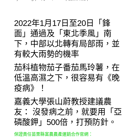
2022年1月17日至20日「鋒
面」通過及「東北季風」南
下，中部以北轉有局部雨，並
有較大雨勢的機率
茄科植物茄子番茄馬玲薯，在
低溫高濕之下，很容易有《晚
疫病》！
嘉義大學
張山蔚教授
建議農
友： 沒發病之前，就要用「亞
磷酸鉀」500倍，打預防針。
保證責任苗栗縣富農農產運銷合作官網：