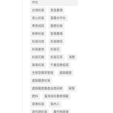
作社
台灣杭菊
垂直農場
安心杭菊
富農合作社
寒害成因
履歷杭菊
新鮮杭菊
智慧農場
杭菊功效
杭菊摘培
杭菊產地
杭菊花
杭菊花期
杭菊花茶
液肥
無毒杭菊
牛番茄晚疫病
生態型雜草管理
產銷履歷
產銷履歷杭菊
產銷履歷農產品資訊網
碳匯
肥料
臺灣良好農業規範
苗栗杭菊
菊內人
身份證杭菊
農作物產量