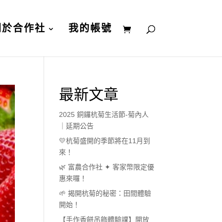
關於合作社
我的帳號
最新文章
2025 銅鑼杭菊生活節-菊內人
｜延期公告
💛杭菊盛開的季節將在11月到
來！
🌿 富農合作社 ✦ 客家幣限定優
惠來囉！
🌱 揭開杭菊的秘密：田間體驗
開始！
【手作香餅吊飾體驗課】開放