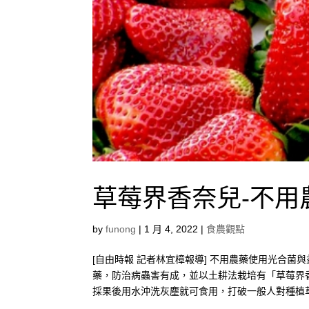
草莓界香奈兒-不
by
funong
|
1 月 4, 2022
|
食農觀點
[自由時報 記者林宜樟報導] 不用農藥使用光合
藥，防治病蟲害有成，並以土耕法栽培有「草莓界
採果後用水沖洗灰塵就可食用，打破一般人對種植草