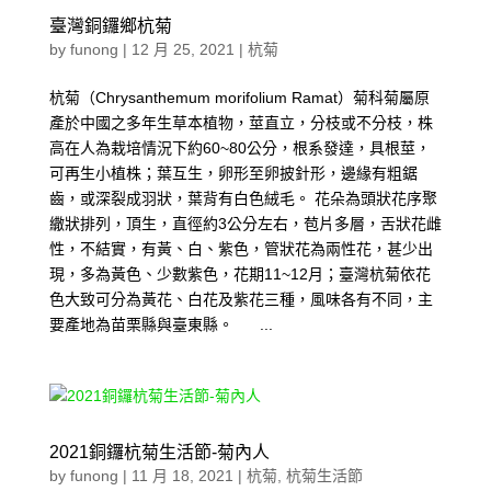
臺灣銅鑼鄉杭菊
by
funong
|
12 月 25, 2021
|
杭菊
杭菊（Chrysanthemum morifolium Ramat）菊科菊屬原
產於中國之多年生草本植物，莖直立，分枝或不分枝，株
高在人為栽培情況下約60~80公分，根系發達，具根莖，
可再生小植株；葉互生，卵形至卵披針形，邊緣有粗鋸
齒，或深裂成羽狀，葉背有白色絨毛。 花朵為頭狀花序聚
繖狀排列，頂生，直徑約3公分左右，苞片多層，舌狀花雌
性，不結實，有黃、白、紫色，管狀花為兩性花，甚少出
現，多為黃色、少數紫色，花期11~12月；臺灣杭菊依花
色大致可分為黃花、白花及紫花三種，風味各有不同，主
要產地為苗栗縣與臺東縣。 ...
2021銅鑼杭菊生活節-菊內人
by
funong
|
11 月 18, 2021
|
杭菊
,
杭菊生活節