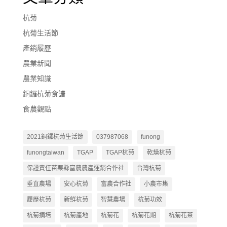
杭菊
杭菊生活節
產銷履歷
農業新聞
農業知識
銅鑼杭菊食譜
食農觀點
2021銅鑼杭菊生活節
037987068
funong
funongtaiwan
TGAP
TGAP杭菊
乾燥杭菊
保證責任苗栗縣富農農產運銷合作社
台灣杭菊
垂直農場
安心杭菊
富農合作社
小農市集
履歷杭菊
新鮮杭菊
智慧農場
杭菊功效
杭菊摘培
杭菊產地
杭菊花
杭菊花期
杭菊花茶