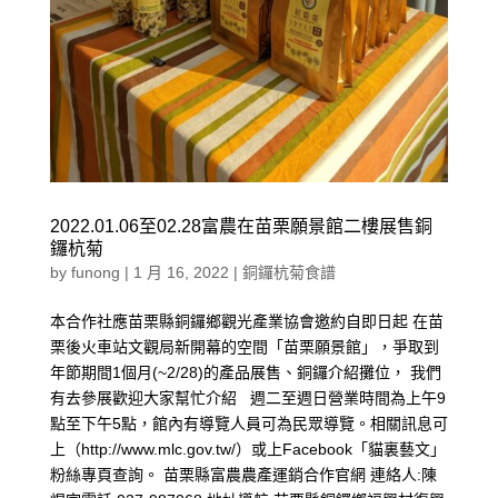
2022.01.06至02.28富農在苗栗願景館二樓展售銅
鑼杭菊
by
funong
|
1 月 16, 2022
|
銅鑼杭菊食譜
本合作社應苗栗縣銅鑼鄉觀光產業協會邀約自即日起 在苗
栗後火車站文觀局新開幕的空間「苗栗願景館」，爭取到
年節期間1個月(~2/28)的產品展售、銅鑼介紹攤位， 我們
有去參展歡迎大家幫忙介紹 週二至週日營業時間為上午9
點至下午5點，館內有導覽人員可為民眾導覽。相關訊息可
上（http://www.mlc.gov.tw/）或上Facebook「貓裏藝文」
粉絲專頁查詢。 苗栗縣富農農產運銷合作官網 連絡人:陳