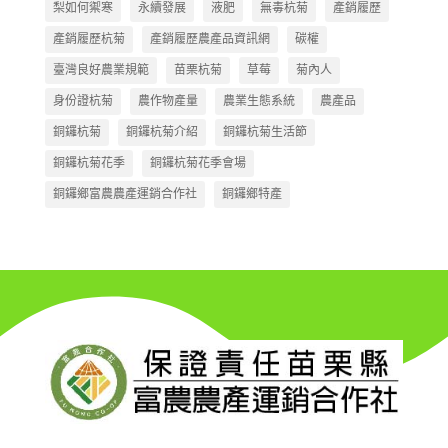
梨如何禦寒
永續發展
液肥
無毒杭菊
產銷履歷
產銷履歷杭菊
產銷履歷農產品資訊網
碳權
臺灣良好農業規範
苗栗杭菊
草莓
菊內人
身份證杭菊
農作物產量
農業生態系統
農產品
銅鑼杭菊
銅鑼杭菊介紹
銅鑼杭菊生活節
銅鑼杭菊花季
銅鑼杭菊花季會場
銅鑼鄉富農農產運銷合作社
銅鑼鄉特產