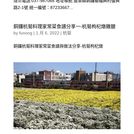
煜宗電話:037-987068 地址導航:苗栗縣銅鑼鄉福興村復興
路2-1號 統一編號：87233667...
銅鑼杭菊料理家常菜食譜分享一-杭菊枸杞燉雞腿
by
funong
|
1 月 6, 2022
|
杭菊
銅鑼杭菊料理家常菜食譜與做法分享-杭菊枸杞燉